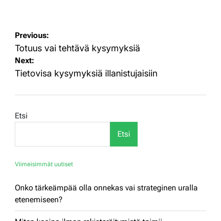
on
by
Artikkelien
Previous:
selaus
Totuus vai tehtävä kysymyksiä
Next:
Tietovisa kysymyksiä illanistujaisiin
Etsi
Etsi
Viimeisimmät uutiset
Onko tärkeämpää olla onnekas vai strateginen uralla
etenemiseen?