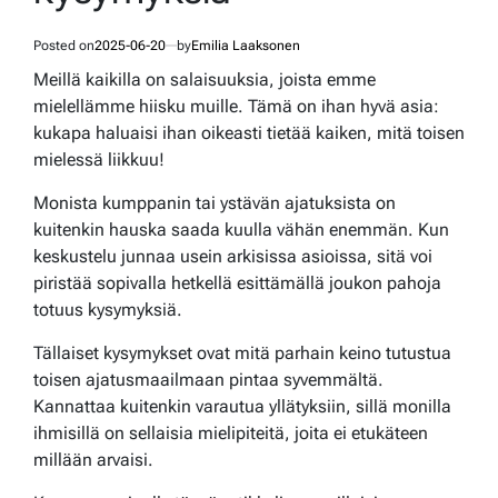
Posted on
2025-06-20
by
Emilia Laaksonen
Meillä kaikilla on salaisuuksia, joista emme
mielellämme hiisku muille. Tämä on ihan hyvä asia:
kukapa haluaisi ihan oikeasti tietää kaiken, mitä toisen
mielessä liikkuu!
Monista kumppanin tai ystävän ajatuksista on
kuitenkin hauska saada kuulla vähän enemmän. Kun
keskustelu junnaa usein arkisissa asioissa, sitä voi
piristää sopivalla hetkellä esittämällä joukon pahoja
totuus kysymyksiä.
Tällaiset kysymykset ovat mitä parhain keino tutustua
toisen ajatusmaailmaan pintaa syvemmältä.
Kannattaa kuitenkin varautua yllätyksiin, sillä monilla
ihmisillä on sellaisia mielipiteitä, joita ei etukäteen
millään arvaisi.