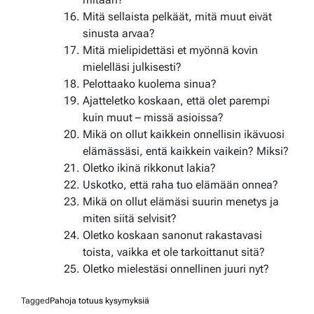
Mitä sellaista pelkäät, mitä muut eivät
sinusta arvaa?
Mitä mielipidettäsi et myönnä kovin
mielelläsi julkisesti?
Pelottaako kuolema sinua?
Ajatteletko koskaan, että olet parempi
kuin muut – missä asioissa?
Mikä on ollut kaikkein onnellisin ikävuosi
elämässäsi, entä kaikkein vaikein? Miksi?
Oletko ikinä rikkonut lakia?
Uskotko, että raha tuo elämään onnea?
Mikä on ollut elämäsi suurin menetys ja
miten siitä selvisit?
Oletko koskaan sanonut rakastavasi
toista, vaikka et ole tarkoittanut sitä?
Oletko mielestäsi onnellinen juuri nyt?
Tagged
Pahoja totuus kysymyksiä