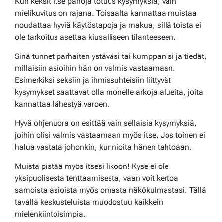
Kun keksit itse pahoja totuus kysymyksiä, vain
mielikuvitus on rajana. Toisaalta kannattaa muistaa
noudattaa hyviä käytöstapoja ja makua, sillä toista ei
ole tarkoitus asettaa kiusalliseen tilanteeseen.
Sinä tunnet parhaiten ystäväsi tai kumppanisi ja tiedät,
millaisiin asioihin hän on valmis vastaamaan.
Esimerkiksi seksiin ja ihmissuhteisiin liittyvät
kysymykset saattavat olla monelle arkoja alueita, joita
kannattaa lähestyä varoen.
Hyvä ohjenuora on esittää vain sellaisia kysymyksiä,
joihin olisi valmis vastaamaan myös itse. Jos toinen ei
halua vastata johonkin, kunnioita hänen tahtoaan.
Muista pistää myös itsesi likoon! Kyse ei ole
yksipuolisesta tenttaamisesta, vaan voit kertoa
samoista asioista myös omasta näkökulmastasi. Tällä
tavalla keskusteluista muodostuu kaikkein
mielenkiintoisimpia.