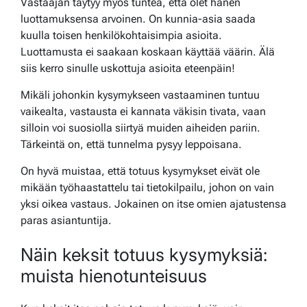
Vastaajan täytyy myös tuntea, että olet hänen
luottamuksensa arvoinen. On kunnia-asia saada
kuulla toisen henkilökohtaisimpia asioita.
Luottamusta ei saakaan koskaan käyttää väärin. Älä
siis kerro sinulle uskottuja asioita eteenpäin!
Mikäli johonkin kysymykseen vastaaminen tuntuu
vaikealta, vastausta ei kannata väkisin tivata, vaan
silloin voi suosiolla siirtyä muiden aiheiden pariin.
Tärkeintä on, että tunnelma pysyy leppoisana.
On hyvä muistaa, että totuus kysymykset eivät ole
mikään työhaastattelu tai tietokilpailu, johon on vain
yksi oikea vastaus. Jokainen on itse omien ajatustensa
paras asiantuntija.
Näin keksit totuus kysymyksiä:
muista hienotunteisuus