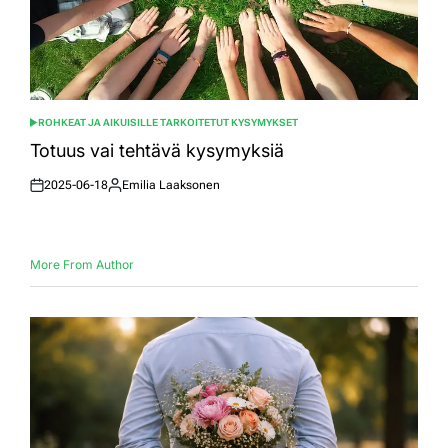
ROHKEAT JA AIKUISILLE TARKOITETUT KYSYMYKSET
POSTED
IN
Totuus vai tehtävä kysymyksiä
2025-06-18
Emilia Laaksonen
Posted
Posted
on
by
More From Author