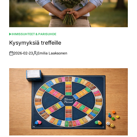
IHMISSUHTEET & PARISUHDE
POSTED
IN
Kysymyksiä treffeille
2026-02-23
Emilia Laaksonen
Posted
Posted
on
by