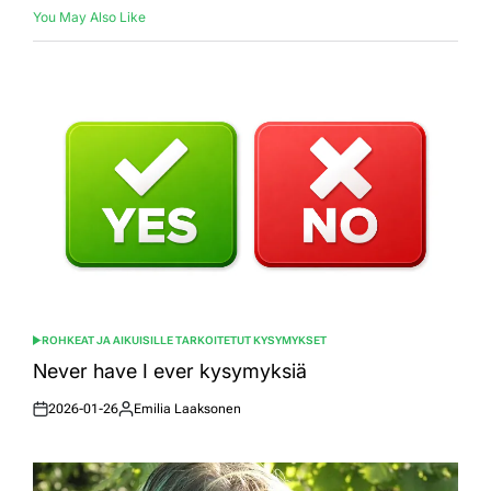
You May Also Like
ROHKEAT JA AIKUISILLE TARKOITETUT KYSYMYKSET
POSTED
IN
Never have I ever kysymyksiä
2026-01-26
Emilia Laaksonen
Posted
Posted
on
by