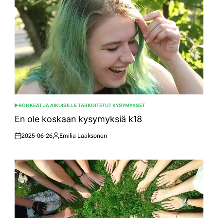
ROHKEAT JA AIKUISILLE TARKOITETUT KYSYMYKSET
POSTED
IN
En ole koskaan kysymyksiä k18
2025-06-26
Emilia Laaksonen
Posted
Posted
on
by