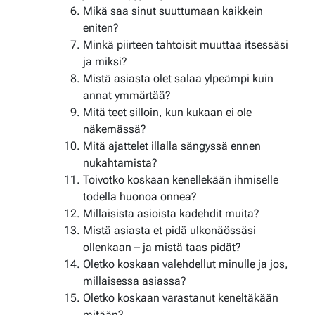
Mikä saa sinut suuttumaan kaikkein
eniten?
Minkä piirteen tahtoisit muuttaa itsessäsi
ja miksi?
Mistä asiasta olet salaa ylpeämpi kuin
annat ymmärtää?
Mitä teet silloin, kun kukaan ei ole
näkemässä?
Mitä ajattelet illalla sängyssä ennen
nukahtamista?
Toivotko koskaan kenellekään ihmiselle
todella huonoa onnea?
Millaisista asioista kadehdit muita?
Mistä asiasta et pidä ulkonäössäsi
ollenkaan – ja mistä taas pidät?
Oletko koskaan valehdellut minulle ja jos,
millaisessa asiassa?
Oletko koskaan varastanut keneltäkään
mitään?