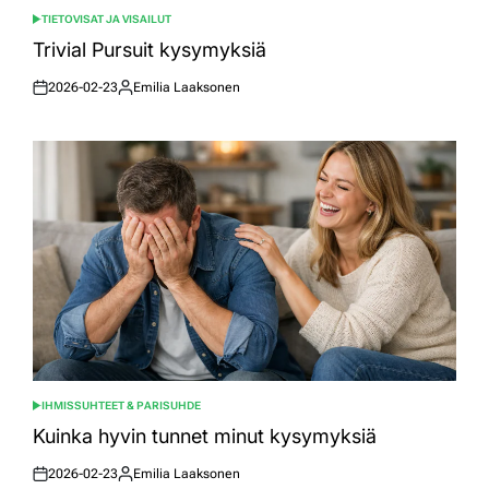
TIETOVISAT JA VISAILUT
POSTED
IN
Trivial Pursuit kysymyksiä
2026-02-23
Emilia Laaksonen
Posted
Posted
on
by
IHMISSUHTEET & PARISUHDE
POSTED
IN
Kuinka hyvin tunnet minut kysymyksiä
2026-02-23
Emilia Laaksonen
Posted
Posted