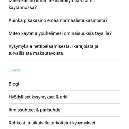
Miten kasino ilman rekisteröitymistä toimii
käytännössä?
Kuinka pikakasino eroaa normaalista kasinosta?
Miten käytät älypuhelimesi ominaisuuksia täysillä?
Kysymyksiä nettipelaamisesta, ikärajoista ja
turvallisista maksutavoista
Luokat
Blogi
Hyödylliset kysymykset & arki
Ihmissuhteet & parisuhde
Rohkeat ja aikuisille tarkoitetut kysymykset