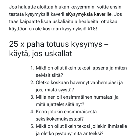
Jos haluatte aloittaa hiukan kevyemmin, voitte ensin
testata kysymyksiä kaverille
Kysymyksiä kaverille
. Jos
taas kaipaatte lisää uskaliaita aihealueita, ottakaa
käyttöön en ole koskaan kysymyksiä k18!
25 x paha totuus kysymys –
käytä, jos uskallat
Mikä on ollut ilkein tekosi lapsena ja miten
selvisit siitä?
Oletko koskaan hävennyt vanhempiasi ja
jos, mistä syystä?
Millainen oli ensimmäinen humalasi ja
mitä ajattelet siitä nyt?
Kerro jotakin ensimmäisestä
seksikokemuksestasi?
Mikä on ollut ilkein tekosi jollekin ihmiselle
ja oletko pyytänyt sitä anteeksi?