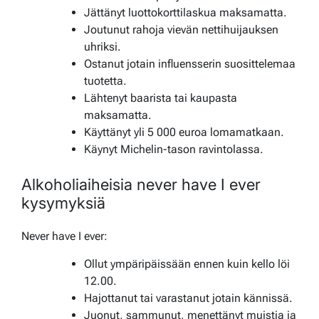
Jättänyt luottokorttilaskua maksamatta.
Joutunut rahoja vievän nettihuijauksen
uhriksi.
Ostanut jotain influensserin suosittelemaa
tuotetta.
Lähtenyt baarista tai kaupasta
maksamatta.
Käyttänyt yli 5 000 euroa lomamatkaan.
Käynyt Michelin-tason ravintolassa.
Alkoholiaiheisia never have I ever
kysymyksiä
Never have I ever:
Ollut ympäripäissään ennen kuin kello löi
12.00.
Hajottanut tai varastanut jotain kännissä.
Juonut, sammunut, menettänyt muistia ja