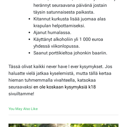
herännyt seuraavana päivänä jostain
täysin satunnaisesta paikasta.
Kitannut kurkusta lisää juomaa alas
krapulan helpottamiseksi.
Ajanut humalassa.
Käyttänyt alkoholiin yli 1 000 euroa
yhdessä viikonlopussa.
Saanut porttikieltoa johonkin baariin.
Tässä olivat kaikki never have I ever kysymykset. Jos
haluatte vielä jatkaa kyselemistä, mutta tällä kertaa
hieman tuhmemmalla vivahteella, katsokaa
seuraavaksi
en ole koskaan kysymyksiä k18
sivuiltamme!
You May Also Like