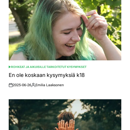
ROHKEAT JA AIKUISILLE TARKOITETUT KYSYMYKSET
POSTED
IN
En ole koskaan kysymyksiä k18
2025-06-26
Emilia Laaksonen
Posted
Posted
on
by