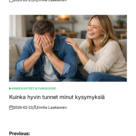
Posted
Posted
on
by
IHMISSUHTEET & PARISUHDE
POSTED
IN
Kuinka hyvin tunnet minut kysymyksiä
2026-02-23
Emilia Laaksonen
Posted
Posted
on
by
Artikkelien
Previous: