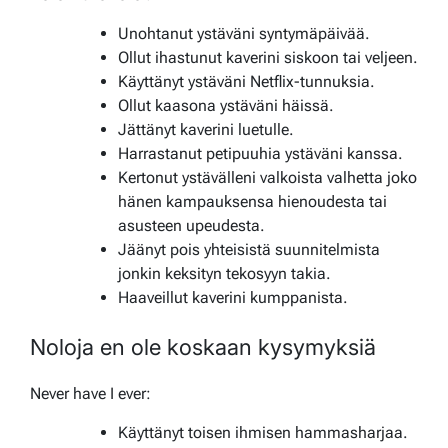
Unohtanut ystäväni syntymäpäivää.
Ollut ihastunut kaverini siskoon tai veljeen.
Käyttänyt ystäväni Netflix-tunnuksia.
Ollut kaasona ystäväni häissä.
Jättänyt kaverini luetulle.
Harrastanut petipuuhia ystäväni kanssa.
Kertonut ystävälleni valkoista valhetta joko
hänen kampauksensa hienoudesta tai
asusteen upeudesta.
Jäänyt pois yhteisistä suunnitelmista
jonkin keksityn tekosyyn takia.
Haaveillut kaverini kumppanista.
Noloja en ole koskaan kysymyksiä
Never have I ever:
Käyttänyt toisen ihmisen hammasharjaa.