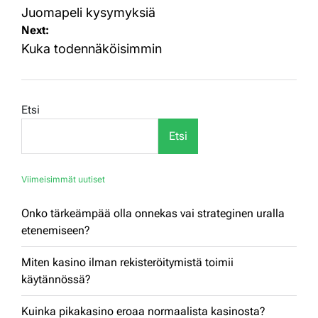
selaus
Juomapeli kysymyksiä
Next:
Kuka todennäköisimmin
Etsi
Etsi
Viimeisimmät uutiset
Onko tärkeämpää olla onnekas vai strateginen uralla
etenemiseen?
Miten kasino ilman rekisteröitymistä toimii
käytännössä?
Kuinka pikakasino eroaa normaalista kasinosta?