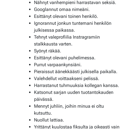
Nähnyt vanhempieni harrastavan seksiä.
Googlannut omaa nimeäni.
Esittänyt olevani toinen henkilö.
Ignorannut jonkun tuntemani henkilön
julkisessa paikassa.
Tehnyt valeprofiilia Instragramiin
stalkkausta varten.
Syönyt räkää.
Esittänyt olevani puhelimessa.
Purrut varpaankynsiäni.
Pieraissut äänekkäästi julkisella paikalla.
Valehdellut voittaakseni pelissä.
Harrastanut tuhmuuksia kollegan kanssa.
Katsonut sarjan uuden tuotantokauden
päivässä.
Mennyt juhliin, joihin minua ei oltu
kutsuttu.
Nuollut lattiaa.
Yrittänyt kuulostaa fiksulta ja oikeasti vain