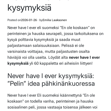
kysymyksiä
Posted on
2026-01-26
by
Emilia Laaksonen
Never have I ever eli suomeksi ”En ole koskaan” on
perinteinen ja hauska seurapeli, jossa tarkoituksena on
kysyä polttavia kysymyksiä ja saada muut
paljastamaan salaisuuksiaan. Pelissä ei ole
varsinaista voittajaa, mutta paljastusten osalta
häviäjiä voi olla useita. Löydät alta
never have I ever
kysymyksiä
yli 60 kappaletta eri aiheisiin liittyen!
Never have I ever kysymyksiä:
”Pelin” idea pähkinänkuoressa
Never have I ever Eli suomeksi käännettynä ”En ole
koskaan” on todella vanha, perinteinen ja hauska
sosiaalinen peli, jossa vastaaja toisensa jälkeen voi