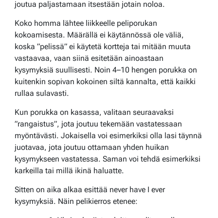
joutua paljastamaan itsestään jotain noloa.
Koko homma lähtee liikkeelle peliporukan
kokoamisesta. Määrällä ei käytännössä ole väliä,
koska ”pelissä” ei käytetä kortteja tai mitään muuta
vastaavaa, vaan siinä esitetään ainoastaan
kysymyksiä suullisesti. Noin 4–10 hengen porukka on
kuitenkin sopivan kokoinen siltä kannalta, että kaikki
rullaa sulavasti.
Kun porukka on kasassa, valitaan seuraavaksi
”rangaistus”, jota joutuu tekemään vastatessaan
myöntävästi. Jokaisella voi esimerkiksi olla lasi täynnä
juotavaa, jota joutuu ottamaan yhden huikan
kysymykseen vastatessa. Saman voi tehdä esimerkiksi
karkeilla tai millä ikinä haluatte.
Sitten on aika alkaa esittää never have I ever
kysymyksiä. Näin pelikierros etenee: