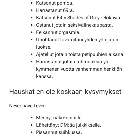
Katsonut pornoa.
Harrastanut 69:ä.
Katsonut Fifty Shades of Grey -elokuvia.
Ostanut jotain seksivälinekaupasta.
Feikannut orgasmia.
Unohtanut tavaroitani yhden yön jutun
luokse.
Ajatellut jotain toista petipuuhien aikana.
Harrastanut jotain tuhmuuksia yli
kymmenen vuotta vanhemman henkilön
kanssa.
Hauskat en ole koskaan kysymykset
Never have I ever:
Mennyt naku-uinnille.
Lähettänyt DM:ää julkkikselle.
Pissannut suihkussa.