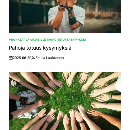
ROHKEAT JA AIKUISILLE TARKOITETUT KYSYMYKSET
POSTED
IN
Pahoja totuus kysymyksiä
2025-06-20
Emilia Laaksonen
Posted
Posted
on
by