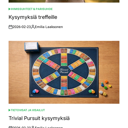
IHMISSUHTEET & PARISUHDE
POSTED
IN
Kysymyksiä treffeille
2026-02-23
Emilia Laaksonen
Posted
Posted
on
by
TIETOVISAT JA VISAILUT
POSTED
IN
Trivial Pursuit kysymyksiä
2026-02-23
Emilia Laaksonen