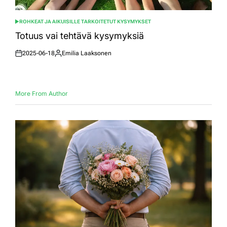
ROHKEAT JA AIKUISILLE TARKOITETUT KYSYMYKSET
POSTED
IN
Totuus vai tehtävä kysymyksiä
2025-06-18
Emilia Laaksonen
Posted
Posted
on
by
More From Author