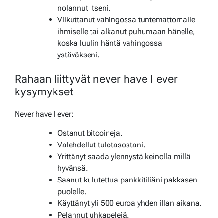
nolannut itseni.
Vilkuttanut vahingossa tuntemattomalle
ihmiselle tai alkanut puhumaan hänelle,
koska luulin häntä vahingossa
ystäväkseni.
Rahaan liittyvät never have I ever
kysymykset
Never have I ever:
Ostanut bitcoineja.
Valehdellut tulotasostani.
Yrittänyt saada ylennystä keinolla millä
hyvänsä.
Saanut kulutettua pankkitiliäni pakkasen
puolelle.
Käyttänyt yli 500 euroa yhden illan aikana.
Pelannut uhkapelejä.