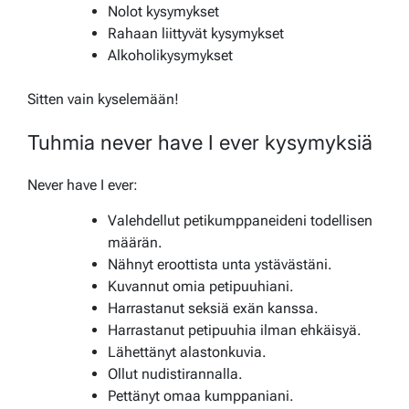
Nolot kysymykset
Rahaan liittyvät kysymykset
Alkoholikysymykset
Sitten vain kyselemään!
Tuhmia never have I ever kysymyksiä
Never have I ever:
Valehdellut petikumppaneideni todellisen
määrän.
Nähnyt eroottista unta ystävästäni.
Kuvannut omia petipuuhiani.
Harrastanut seksiä exän kanssa.
Harrastanut petipuuhia ilman ehkäisyä.
Lähettänyt alastonkuvia.
Ollut nudistirannalla.
Pettänyt omaa kumppaniani.