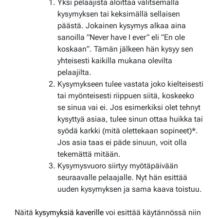
Yksi pelaajista aloittaa valitsemalla
kysymyksen tai keksimällä sellaisen
päästä. Jokainen kysymys alkaa aina
sanoilla ”Never have I ever” eli ”En ole
koskaan”. Tämän jälkeen hän kysyy sen
yhteisesti kaikilla mukana olevilta
pelaajilta.
Kysymykseen tulee vastata joko kielteisesti
tai myönteisesti riippuen siitä, koskeeko
se sinua vai ei. Jos esimerkiksi olet tehnyt
kysyttyä asiaa, tulee sinun ottaa huikka tai
syödä karkki (mitä olettekaan sopineet)*.
Jos asia taas ei päde sinuun, voit olla
tekemättä mitään.
Kysymysvuoro siirtyy myötäpäivään
seuraavalle pelaajalle. Nyt hän esittää
uuden kysymyksen ja sama kaava toistuu.
Näitä
kysymyksiä kaverille
voi esittää käytännössä niin