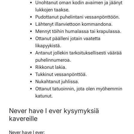
Unohtanut oman kodin avaimen ja jäänyt
lukkojen taakse.
Pudottanut puhelintani vessanpönttöön.
Lähtenyt illanviettoon kommandona.
Mennyt töihin humalassa tai krapulassa.
Ottanut päälleni jotain vaatetta
likapyykistä.
Antanut jollekin tarkoituksellisesti väärää
puhelinnumeroa.
Rikkonut lakia.
Tukkinut vessanpönttöä.
Nukahtanut juhlissa.
Ottanut tatuoinnin, jota olen myöhemmin
katunut.
Never have I ever kysymyksiä
kavereille
Never have I ever: