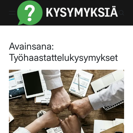
Skip
to
content
kysymyksiä.net
Avainsana:
Työhaastattelukysymykset