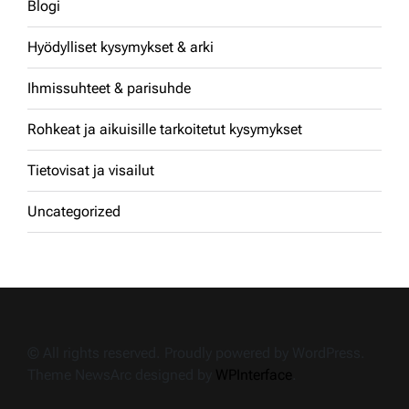
Blogi
Hyödylliset kysymykset & arki
Ihmissuhteet & parisuhde
Rohkeat ja aikuisille tarkoitetut kysymykset
Tietovisat ja visailut
Uncategorized
© All rights reserved. Proudly powered by WordPress.
Theme NewsArc designed by
WPInterface
.