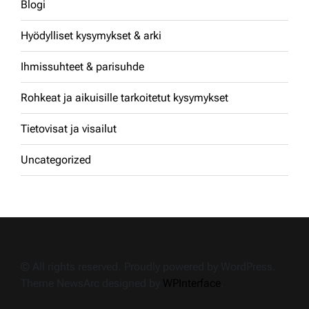
Blogi
Hyödylliset kysymykset & arki
Ihmissuhteet & parisuhde
Rohkeat ja aikuisille tarkoitetut kysymykset
Tietovisat ja visailut
Uncategorized
© All rights reserved. Proudly powered by WordPress.
Theme NewsArc designed by
WPInterface
.