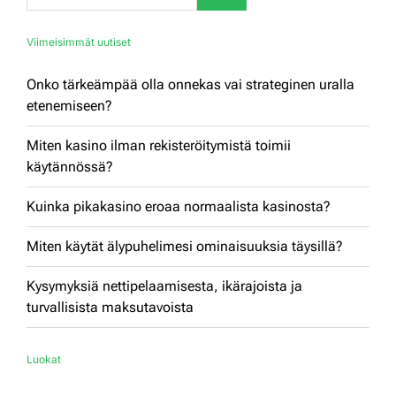
Viimeisimmät uutiset
Onko tärkeämpää olla onnekas vai strateginen uralla
etenemiseen?
Miten kasino ilman rekisteröitymistä toimii
käytännössä?
Kuinka pikakasino eroaa normaalista kasinosta?
Miten käytät älypuhelimesi ominaisuuksia täysillä?
Kysymyksiä nettipelaamisesta, ikärajoista ja
turvallisista maksutavoista
Luokat