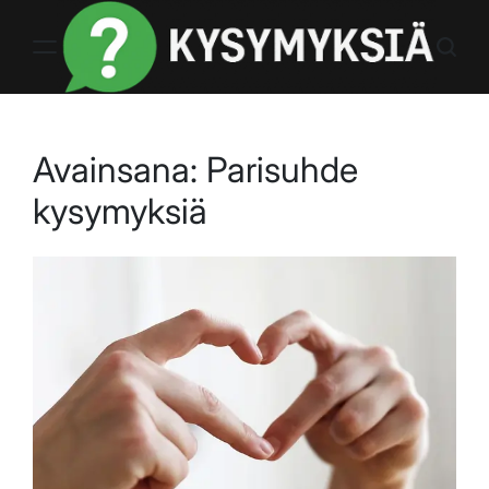
Skip
to
content
kysymyksiä.net
Avainsana:
Parisuhde
kysymyksiä